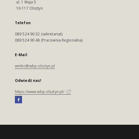
ul. 1 Maja 5
10-117 Olsztyn
Telefon
089 524 90 32 (sekretariat)
089 524 90 48 (Pracownia Regionalna)
E-Mail
wmbc@wbp.olsztyn.pl
Odwiedź nas!
https://www.wbp.olsztyn.pl/