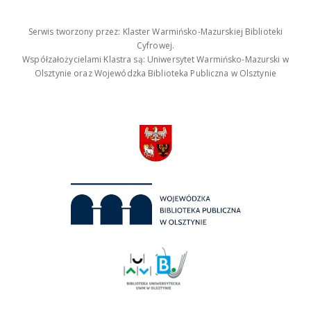
Serwis tworzony przez: Klaster Warmińsko-Mazurskiej Biblioteki
Cyfrowej.
Współzałożycielami Klastra są: Uniwersytet Warmińsko-Mazurski w
Olsztynie oraz Wojewódzka Biblioteka Publiczna w Olsztynie