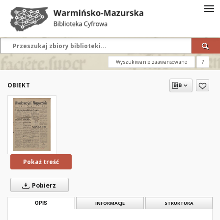
Wyszukiwanie zaawansowane
?
OBIEKT
Pokaż treść
Pobierz
OPIS
INFORMACJE
STRUKTURA