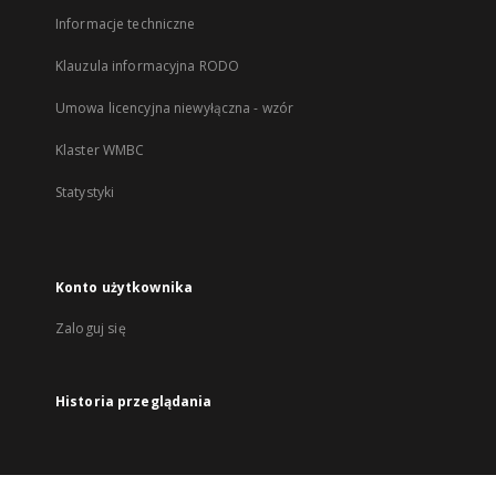
Informacje techniczne
Klauzula informacyjna RODO
Umowa licencyjna niewyłączna - wzór
Klaster WMBC
Statystyki
Konto użytkownika
Zaloguj się
Historia przeglądania