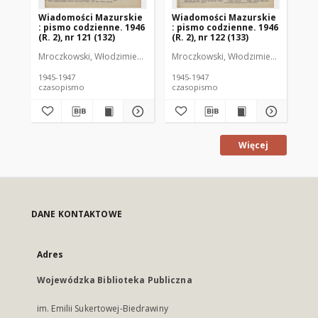
Wiadomości Mazurskie
Wiadomości Mazurskie
Wi
: pismo codzienne. 1946
: pismo codzienne. 1946
: 
(R. 2), nr 121 (132)
(R. 2), nr 122 (133)
(R.
Mroczkowski, Włodzimierz (1902-1971). Redaktor
Mroczkowski, Włodzimierz (1902-197
Mro
1945-1947
1945-1947
194
czasopismo
czasopismo
cz
Więcej
DANE KONTAKTOWE
Adres
Wojewódzka Biblioteka Publiczna
im. Emilii Sukertowej-Biedrawiny